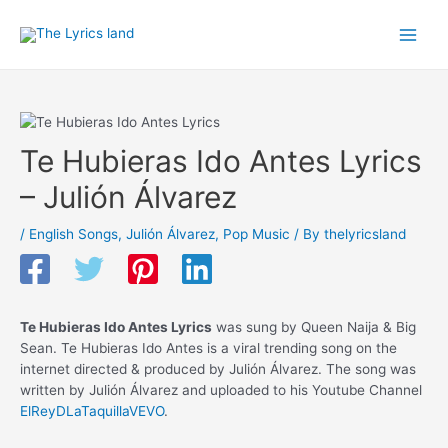
Skip
to
Main
content
Men
Te Hubieras Ido Antes Lyrics
– Julión Álvarez
/
English Songs
,
Julión Álvarez
,
Pop Music
/ By
thelyricsland
Te Hubieras Ido Antes Lyrics
was sung by Queen Naija & Big
Sean. Te Hubieras Ido Antes is a viral trending song on the
internet directed & produced by Julión Álvarez. The song was
written by Julión Álvarez and uploaded to his Youtube Channel
ElReyDLaTaquillaVEVO
.