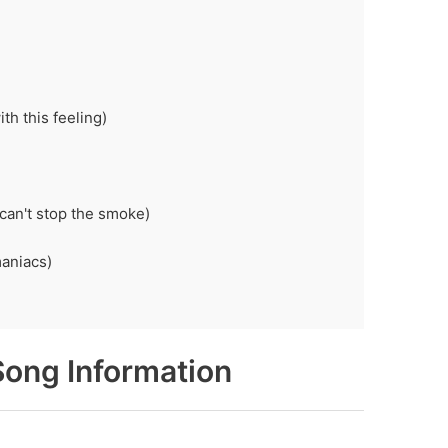
th this feeling)
't stop the smoke)
niacs)
ong Information