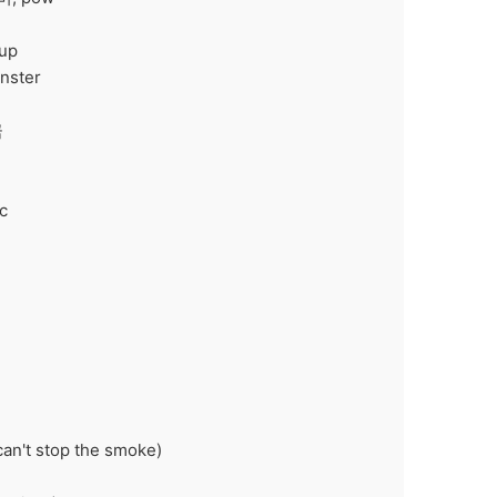
up
nster
n
금
c
't stop the smoke)