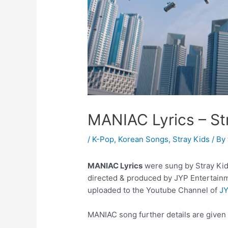
MANIAC Lyrics – St
/
K-Pop
,
Korean Songs
,
Stray Kids
/ By
MANIAC Lyrics
were sung by Stray Kids
directed & produced by JYP Entertainm
uploaded to the Youtube Channel of
JY
MANIAC song further details are given