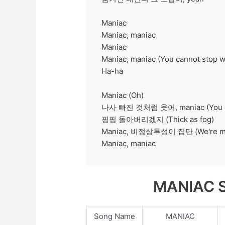
Maniac
Maniac, maniac
Maniac
Maniac, maniac (You cannot stop wi
Ha-ha
Maniac (Oh)
나사 빠진 것처럼 웃어, maniac (You can
핑핑 돌아버리겠지 (Thick as fog)
Maniac, 비정상투성이 집단 (We're ma
Maniac, maniac
MANIAC S
Song Name
MANIAC