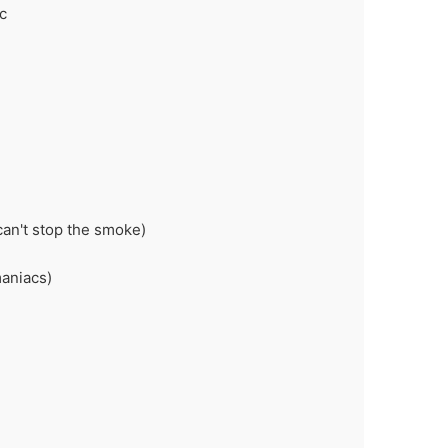
c
't stop the smoke)
niacs)