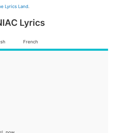
e Lyrics Land
.
IAC Lyrics
ish
French
, pow